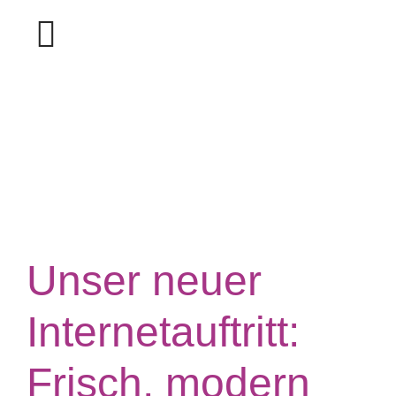
Zum
Inhalt
Toggle
springen
Navigation
STARTSEITE
WELLNESS & SPA
AUSFLUGSZIELE
NEWS
Unser neuer
Internetauftritt:
Frisch, modern