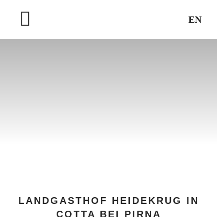
Zum
EN
Inhalt
Toggle
springen
Navigation
STARTSEITE
WELLNESS & SPA
AUSFLUGSZIELE
NEWS
LANDGASTHOF HEIDEKRUG IN
COTTA BEI PIRNA