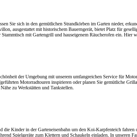
sen Sie sich in den gemütlichen Strandkörben im Garten nieder, erkun
on, ausgestattet mit historischem Bauerngerät, bietet Platz für gesell
 Stammtisch mit Gartengrill und hauseigenem Räucherofen ein. Hier wi
Schönheit der Umgebung mit unserem umfangreichen Service für Motorra
führten Motorradtouren inspirieren oder planen Sie gemütliche Grillab
 Nähe zu Werkstätten und Tankstellen.
d die Kinder in der Garteneisenbahn um den Koi-Karpfenteich fahren 
während Spielgeräte zum Klettern und Schaukeln einladen. In unseren 