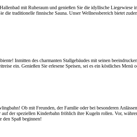
es Hallenbad mit Ruheraum und genießen Sie die idyllische Liegewiese i
Sie die traditionelle finnische Sauna. Unser Wellnessbereich bietet z
mbiente! Inmitten des charmanten Stallgebäudes mit seinen beeindruc
treise ein. Genießen Sie erlesene Speisen, sei es ein köstliches Menü od
ngbahn! Ob mit Freunden, der Familie oder bei besonderen Anlässen – h
auf der speziellen Kinderbahn fröhlich ihre Kugeln rollen. Vor, wä
ie den Spaß beginnen!