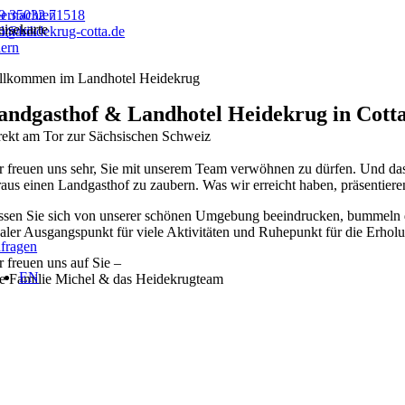
Zum
9 35032 71518
ernachten
eisekarte
Inhalt
fo@heidekrug-cotta.de
linarik
springen
iern
llkommen im Landhotel Heidekrug
andgasthof & Landhotel Heidekrug in Cotta
rekt am Tor zur Sächsischen Schweiz
r freuen uns sehr, Sie mit unserem Team verwöhnen zu dürfen. Und da
raus einen Landgasthof zu zaubern. Was wir erreicht haben, präsentier
ssen Sie sich von unserer schönen Umgebung beeindrucken, bummeln du
ealer Ausgangspunkt für viele Aktivitäten und Ruhepunkt für die Erhol
fragen
r freuen uns auf Sie –
EN
re Familie Michel & das Heidekrugteam